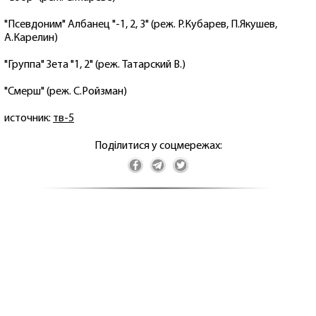
"Псевдоним" Албанец "-1, 2, 3" (реж. Р.Кубарев, П.Якушев,
А.Карелин)
"Группа" Зета "1, 2" (реж. Татарский В.)
"Смерш" (реж. С.Ройзман)
источник:
тв-5
Поділитися у соцмережах: