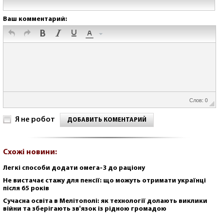
Ваш комментарий:
Слов: 0
Я не робот
ДОБАВИТЬ КОМЕНТАРИЙ
Схожі новини:
Легкі способи додати омега-3 до раціону
Не вистачає стажу для пенсії: що можуть отримати українці
після 65 років
Сучасна освіта в Мелітополі: як технології долають виклики
війни та зберігають зв'язок із рідною громадою