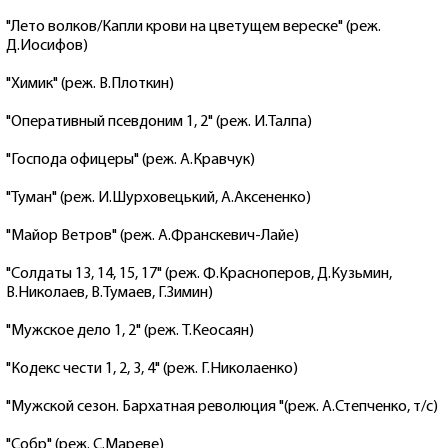
"Лето волков/Капли крови на цветущем вереске" (реж.
Д.Иосифов)
"Химик" (реж. В.Плоткин)
"Оперативный псевдоним 1, 2" (реж. И.Талпа)
"Господа офицеры" (реж. А.Кравчук)
"Туман" (реж. И.Шурховецький, А.Аксененко)
"Майор Ветров" (реж. А.Франскевич-Лайе)
"Солдаты 13, 14, 15, 17" (реж. Ф.Красноперов, Д.Кузьмин,
В.Николаев, В.Тумаев, Г.Зимин)
"Мужское дело 1, 2" (реж. Т.Кеосаян)
"Кодекс чести 1, 2, 3, 4" (реж. Г.Николаенко)
"Мужской сезон. Бархатная революция "(реж. А.Степченко, т/с)
"Собр" (реж. С.Мареве)