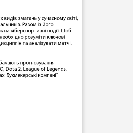
 видів змагань у сучасному світі,
альників. Разом із його
к на кіберспортивні події. Щоб
 необхідно розуміти ключові
исциплін та аналізувати матчі.
дбачають прогнозування
GO, Dota 2, League of Legends,
ах. Букмекерські компанії