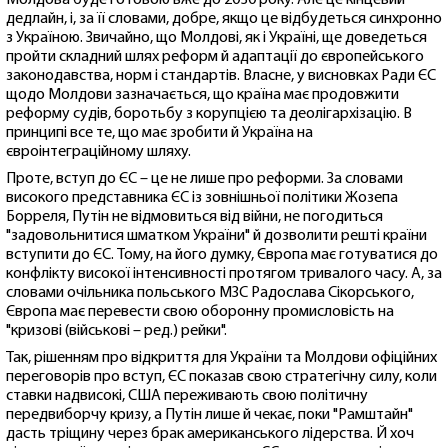
дедлайн, і, за її словами, добре, якщо це відбудеться синхронно
з Україною. Звичайно, що Молдові, як і Україні, ще доведеться
пройти складний шлях реформ й адаптації до європейського
законодавства, норм і стандартів. Власне, у висновках Ради ЄС
щодо Молдови зазначається, що країна має продовжити
реформу судів, боротьбу з корупцією та деолігархізацію. В
принципі все те, що має зробити й Україна на
євроінтеграційному шляху.
Проте, вступ до ЄС – це не лише про реформи. За словами
високого представника ЄС із зовнішньої політики Жозепа
Борреля, Путін не відмовиться від війни, не погодиться
"задовольнитися шматком України" й дозволити решті країни
вступити до ЄС. Тому, на його думку, Європа має готуватися до
конфлікту високої інтенсивності протягом тривалого часу. А, за
словами очільника польського МЗС Радослава Сікорського,
Європа має перевести свою оборонну промисловість на
"кризові (військові – ред.) рейки".
Так, рішенням про відкриття для України та Молдови офіційних
переговорів про вступ, ЄС показав свою стратегічну силу, коли
ставки надвисокі, США переживають свою політичну
передвиборчу кризу, а Путін лише й чекає, поки "Рамштайн"
дасть тріщину через брак американського лідерства. Й хоч