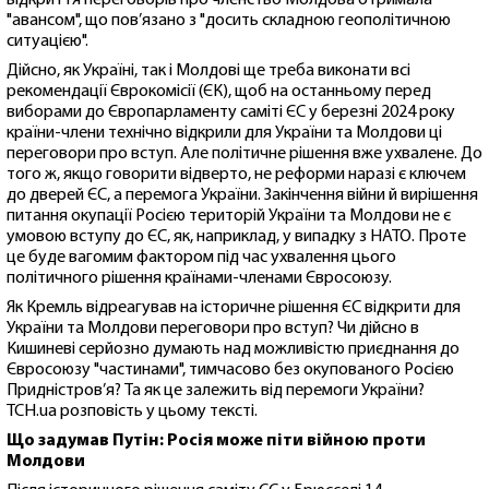
"авансом", що пов’язано з "досить складною геополітичною
ситуацією".
Дійсно, як Україні, так і Молдові ще треба виконати всі
рекомендації Єврокомісії (ЄК), щоб на останньому перед
виборами до Європарламенту саміті ЄС у березні 2024 року
країни-члени технічно відкрили для України та Молдови ці
переговори про вступ. Але політичне рішення вже ухвалене. До
того ж, якщо говорити відверто, не реформи наразі є ключем
до дверей ЄС, а перемога України. Закінчення війни й вирішення
питання окупації Росією територій України та Молдови не є
умовою вступу до ЄС, як, наприклад, у випадку з НАТО. Проте
це буде вагомим фактором під час ухвалення цього
політичного рішення країнами-членами Євросоюзу.
Як Кремль відреагував на історичне рішення ЄС відкрити для
України та Молдови переговори про вступ? Чи дійсно в
Кишиневі серйозно думають над можливістю приєднання до
Євросоюзу "частинами", тимчасово без окупованого Росією
Придністров’я? Та як це залежить від перемоги України?
ТСН.ua розповість у цьому тексті.
Що задумав Путін: Росія може піти війною проти
Молдови