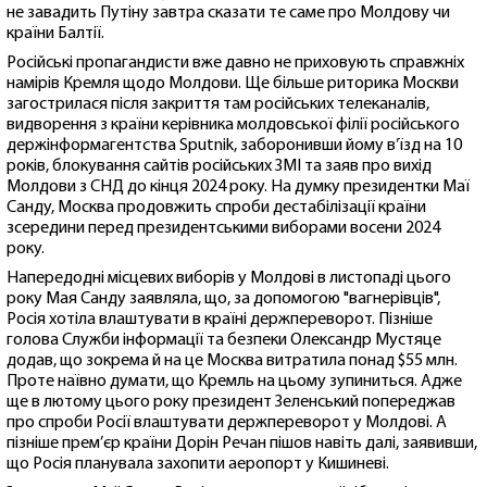
не завадить Путіну завтра сказати те саме про Молдову чи
країни Балтії.
Російські пропагандисти вже давно не приховують справжніх
намірів Кремля щодо Молдови. Ще більше риторика Москви
загострилася після закриття там російських телеканалів,
видворення з країни керівника молдовської філії російського
держінформагентства Sputnik, заборонивши йому в’їзд на 10
років, блокування сайтів російських ЗМІ та заяв про вихід
Молдови з СНД до кінця 2024 року. На думку президентки Маї
Санду, Москва продовжить спроби дестабілізації країни
зсередини перед президентськими виборами восени 2024
року.
Напередодні місцевих виборів у Молдові в листопаді цього
року Мая Санду заявляла, що, за допомогою "вагнерівців",
Росія хотіла влаштувати в країні держпереворот. Пізніше
голова Служби інформації та безпеки Олександр Мустяце
додав, що зокрема й на це Москва витратила понад $55 млн.
Проте наївно думати, що Кремль на цьому зупиниться. Адже
ще в лютому цього року президент Зеленський попереджав
про спроби Росії влаштувати держпереворот у Молдові. А
пізніше прем’єр країни Дорін Речан пішов навіть далі, заявивши,
що Росія планувала захопити аеропорт у Кишиневі.