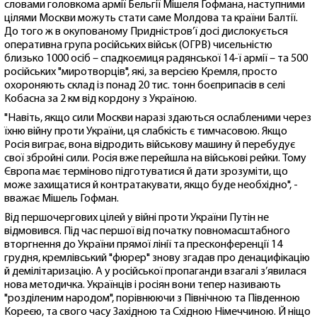
словами головкома армії Бельгії Мішеля Гофмана, наступними
цілями Москви можуть стати саме Молдова та країни Балтії.
До того ж в окупованому Придністров’ї досі дислокується
оперативна група російських військ (ОГРВ) чисельністю
близько 1000 осіб – спадкоємиця радянської 14-ї армії – та 500
російських "миротворців", які, за версією Кремля, просто
охороняють склад із понад 20 тис. тонн боєприпасів в селі
Кобасна за 2 км від кордону з Україною.
"Навіть, якщо сили Москви наразі здаються ослабленими через
їхню війну проти України, ця слабкість є тимчасовою. Якщо
Росія виграє, вона відродить військову машину й перебудує
свої збройні сили. Росія вже перейшла на військові рейки. Тому
Європа має терміново підготуватися й дати зрозуміти, що
може захищатися й контратакувати, якщо буде необхідно", -
вважає Мішель Гофман.
Від першочергових цілей у війні проти України Путін не
відмовився. Під час першої від початку повномасштабного
вторгнення до України прямої лінії та пресконференції 14
грудня, кремлівський "фюрер" знову згадав про денацифікацію
й демілітаризацію. А у російської пропаганди взагалі з’явилася
нова методичка. Українців і росіян вони тепер називають
"розділеним народом", порівнюючи з Північною та Південною
Кореєю, та свого часу Західною та Східною Німеччиною. Й ніщо