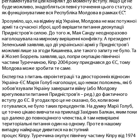
регламентувати цей конфлікт до моменту вступу. Якщо це не
буде можливо, знадобляться певні уточнення цього статусу,
як функціонуватиме вся Республіка Молдова в рамках ЄС".
Зрозуміло, що, на відміну від України, Молдова не має потужної
армії та сучасної зброї, щоб вирішити питання деокупації
Придністров’я силою. До того ж, Мая Санду неодноразово
наголошувала на мирному вирішенні конфлікту. А президент
Зеленський заявляв, що дії української армії у Придністров’ї
можливі лише за згоди Кишинева, але такого запиту не було. Та
й Жозеп Боррель заявляв, що, попри окупацію північної
частини Туреччиною, Кіпр 2004 року приєднався до ЄС, тому
Молдова може зробити те саме.
Експертка з питань євроінтеграції та двосторонніх відносин
Україна-ЄС Марія Голуб наголошує, що немає положень, які б
зобов’язували Україну завершити війну (або Молдову
врегулювати питання Придністров’я – ред.) до фактичного
вступу до ЄС. В угодах про це не сказано, бо, коли вони
готувалися, не було таких прецедентів. На думку Марії Голуб,
це точно цікаво вивчати на прикладі Західних Балкан, яким поки
що далеко до повноцінного членства, й там невирішені
територіальні питання один на одному. Проте в нашому
випадку найкраще дивитися на вступний
процес Кіпру. Туреччина окупує північну частину Кіпру від 1974