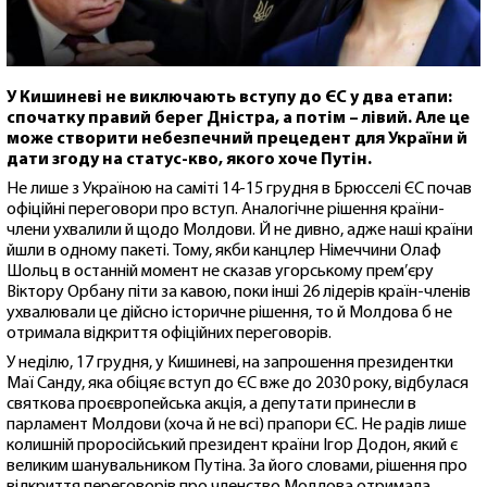
У Кишиневі не виключають вступу до ЄС у два етапи:
спочатку правий берег Дністра, а потім – лівий. Але це
може створити небезпечний прецедент для України й
дати згоду на статус-кво, якого хоче Путін.
Не лише з Україною на саміті 14-15 грудня в Брюсселі ЄС почав
офіційні переговори про вступ. Аналогічне рішення країни-
члени ухвалили й щодо Молдови. Й не дивно, адже наші країни
йшли в одному пакеті. Тому, якби канцлер Німеччини Олаф
Шольц в останній момент не сказав угорському прем’єру
Віктору Орбану піти за кавою, поки інші 26 лідерів країн-членів
ухвалювали це дійсно історичне рішення, то й Молдова б не
отримала відкриття офіційних переговорів.
У неділю, 17 грудня, у Кишиневі, на запрошення президентки
Маї Санду, яка обіцяє вступ до ЄС вже до 2030 року, відбулася
святкова проєвропейська акція, а депутати принесли в
парламент Молдови (хоча й не всі) прапори ЄС. Не радів лише
колишній проросійський президент країни Ігор Додон, який є
великим шанувальником Путіна. За його словами, рішення про
відкриття переговорів про членство Молдова отримала