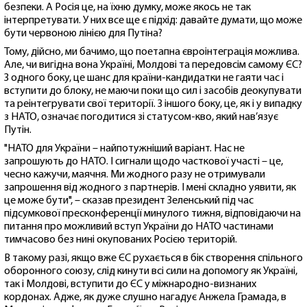
безпеки. А Росія це, на їхню думку, може якось не так
інтерпретувати. У них все ще є підхід: давайте думати, що може
бути червоною лінією для Путіна?
Тому, дійсно, ми бачимо, що поетапна євроінтеграція можлива.
Але, чи вигідна вона Україні, Молдові та передовсім самому ЄС?
З одного боку, це шанс для країни-кандидатки не гаяти час і
вступити до блоку, не маючи поки що сил і засобів деокупувати
та реінтегрувати свої території. З іншого боку, це, як і у випадку
з НАТО, означає погодитися зі статусом-кво, який нав’язує
Путін.
"НАТО для України – найпотужніший варіант. Нас не
запрошують до НАТО. І сигнали щодо часткової участі – це,
чесно кажучи, маячня. Ми жодного разу не отримували
запрошення від жодного з партнерів. І мені складно уявити, як
це може бути", – сказав президент Зеленський під час
підсумкової пресконференції минулого тижня, відповідаючи на
питання про можливий вступ України до НАТО частинами
тимчасово без нині окупованих Росією територій.
В такому разі, якщо вже ЄС рухається в бік створення спільного
оборонного союзу, слід кинути всі сили на допомогу як Україні,
так і Молдові, вступити до ЄС у міжнародно-визнаних
кордонах. Адже, як дуже слушно нагадує Анжела Грамада, в