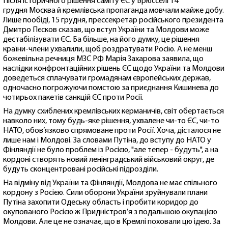
Після історичного рішення саміту ЄС у Брюсселі 14
грудня Москва й кремлівська пропаганда мовчали майже добу.
Лише пообіді, 15 грудня, прессекретар російського президента
Дмитро Пєсков сказав, що вступ України та Молдови може
дестабілізувати ЄС. Ба більше, на його думку, це рішення
країни-члени ухвалили, щоб роздратувати Росію. А не менш
божевільна речниця МЗС РФ Марія Захарова заявила, що
наслідки конфронтаційних рішень ЄС щодо України та Молдови
доведеться сплачувати громадянам європейських держав,
одночасно погрожуючи помстою за приєднання Кишинева до
чотирьох пакетів санкцій ЄС проти Росії.
На думку схиблених кремлівських керманичів, світ обертається
навколо них, тому будь-яке рішення, ухвалене чи-то ЄС, чи-то
НАТО, обов’язково спрямоване проти Росії. Хоча, дісталося не
лише нам і Молдові. За словами Путіна, до вступу до НАТО у
Фінляндії не було проблем із Росією, "але тепер - будуть", а на
кордоні створять новий ленінградський військовий округ, де
будуть сконцентровані російські підрозділи.
На відміну від України та Фінляндії, Молдова не має спільного
кордону з Росією. Сили оборони України зруйнували плани
Путіна захопити Одеську область і пробити коридор до
окупованого Росією ж Придністров’я з подальшою окупацією
Молдови. Але це не означає, що в Кремлі поховали цю ідею. За