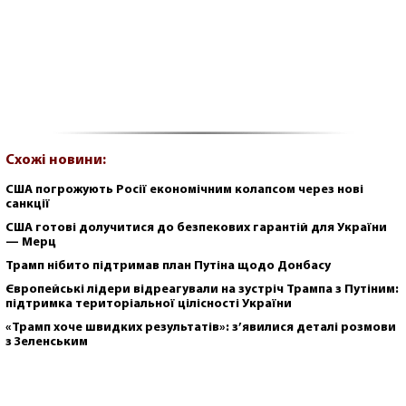
Схожі новини:
США погрожують Росії економічним колапсом через нові
санкції
США готові долучитися до безпекових гарантій для України
— Мерц
Трамп нібито підтримав план Путіна щодо Донбасу
Європейські лідери відреагували на зустріч Трампа з Путіним:
підтримка територіальної цілісності України
«Трамп хоче швидких результатів»: з’явилися деталі розмови
з Зеленським