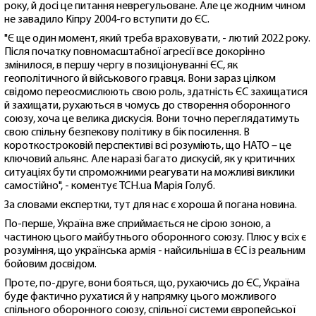
року, й досі це питання неврегульоване. Але це жодним чином
не завадило Кіпру 2004-го вступити до ЄС.
"Є ще один момент, який треба враховувати, - лютий 2022 року.
Після початку повномасштабної агресії все докорінно
змінилося, в першу чергу в позиціонуванні ЄС, як
геополітичного й військового гравця. Вони зараз цілком
свідомо переосмислюють свою роль, здатність ЄС захищатися
й захищати, рухаються в чомусь до створення оборонного
союзу, хоча це велика дискусія. Вони точно переглядатимуть
свою спільну безпекову політику в бік посилення. В
короткостроковій перспективі всі розуміють, що НАТО – це
ключовий альянс. Але наразі багато дискусій, як у критичних
ситуаціях бути спроможними реагувати на можливі виклики
самостійно", - коментує ТСН.ua Марія Голуб.
За словами експертки, тут для нас є хороша й погана новина.
По-перше, Україна вже сприймається не сірою зоною, а
частиною цього майбутнього оборонного союзу. Плюс у всіх є
розуміння, що українська армія - найсильніша в ЄС із реальним
бойовим досвідом.
Проте, по-друге, вони бояться, що, рухаючись до ЄС, Україна
буде фактично рухатися й у напрямку цього можливого
спільного оборонного союзу, спільної системи європейської