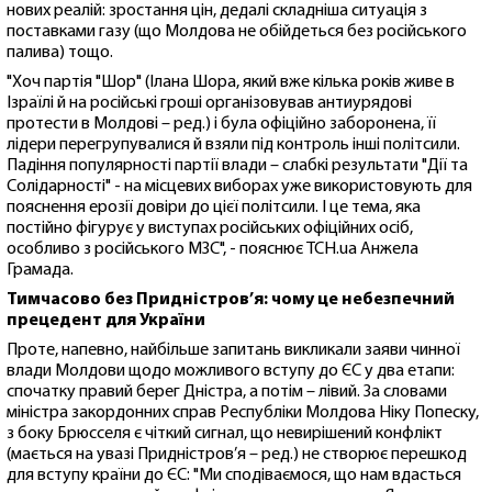
нових реалій: зростання цін, дедалі складніша ситуація з
поставками газу (що Молдова не обійдеться без російського
палива) тощо.
"Хоч партія "Шор" (Ілана Шора, який вже кілька років живе в
Ізраїлі й на російські гроші організовував антиурядові
протести в Молдові – ред.) і була офіційно заборонена, її
лідери перегрупувалися й взяли під контроль інші політсили.
Падіння популярності партії влади – слабкі результати "Дії та
Солідарності" - на місцевих виборах уже використовують для
пояснення ерозії довіри до цієї політсили. І це тема, яка
постійно фігурує у виступах російських офіційних осіб,
особливо з російського МЗС", - пояснює ТСН.ua Анжела
Грамада.
Тимчасово без Придністров’я: чому це небезпечний
прецедент для України
Проте, напевно, найбільше запитань викликали заяви чинної
влади Молдови щодо можливого вступу до ЄС у два етапи:
спочатку правий берег Дністра, а потім – лівий. За словами
міністра закордонних справ Республіки Молдова Ніку Попеску,
з боку Брюсселя є чіткий сигнал, що невирішений конфлікт
(мається на увазі Придністров’я – ред.) не створює перешкод
для вступу країни до ЄС: "Ми сподіваємося, що нам вдасться