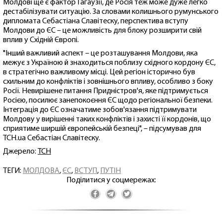
Молдові ще є фактор Гагаузії, де Росія теж може дуже легко
дестабілізувати ситуацію. За словами колишнього румунського
дипломата Себастіана Славітеску, перспектива вступу
Молдови до ЄС – це можливість для блоку розширити свій
вплив у Східній Європі.
"Інший важливий аспект – це розташування Молдови, яка
межує з Україною й знаходиться поблизу східного кордону ЄС,
в стратегічно важливому місці. Цей регіон історично був
схильним до конфліктів і зовнішнього впливу, особливо з боку
Росії. Невирішене питання Придністров'я, яке підтримується
Росією, посилює занепокоєння ЄС щодо регіональної безпеки.
Інтеграція до ЄС означатиме зобов'язання підтримувати
Молдову у вирішенні таких конфліктів і захисті її кордонів, що
сприятиме ширшій європейській безпеці", – підсумував для
ТСН.ua Себастіан Славітеску.
Джерело:
ТСН
ТЕГИ:
МОЛДОВА
,
ЄС
,
ВСТУП
,
ПУТІН
Поділитися у соцмережах: