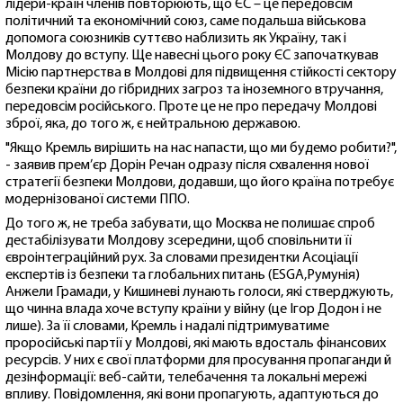
лідери-країн членів повторюють, що ЄС – це передовсім
політичний та економічний союз, саме подальша військова
допомога союзників суттєво наблизить як Україну, так і
Молдову до вступу. Ще навесні цього року ЄС започаткував
Місію партнерства в Молдові для підвищення стійкості сектору
безпеки країни до гібридних загроз та іноземного втручання,
передовсім російського. Проте це не про передачу Молдові
зброї, яка, до того ж, є нейтральною державою.
"Якщо Кремль вирішить на нас напасти, що ми будемо робити?",
- заявив прем’єр Дорін Речан одразу після схвалення нової
стратегії безпеки Молдови, додавши, що його країна потребує
модернізованої системи ППО.
До того ж, не треба забувати, що Москва не полишає спроб
дестабілізувати Молдову зсередини, щоб сповільнити її
євроінтеграційний рух. За словами президентки Асоціації
експертів із безпеки та глобальних питань (ESGA,Румунія)
Анжели Грамади, у Кишиневі лунають голоси, які стверджують,
що чинна влада хоче вступу країни у війну (це Ігор Додон і не
лише). За її словами, Кремль і надалі підтримуватиме
проросійські партії у Молдові, які мають вдосталь фінансових
ресурсів. У них є свої платформи для просування пропаганди й
дезінформації: веб-сайти, телебачення та локальні мережі
впливу. Повідомлення, які вони пропагують, адаптуються до