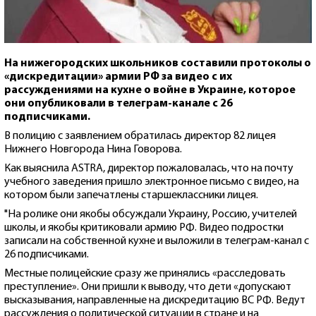
На нижегородских школьников составили протоколы о
«дискредитации» армии РФ за видео с их
рассуждениями на кухне о войне в Украине, которое
они опубликовали в телеграм-канале с 26
подписчиками.
В полицию с заявлением обратилась директор 82 лицея
Нижнего Новгорода Нина Говорова.
Как выяснила ASTRA, директор пожаловалась, что на почту
учебного заведения пришло электронное письмо с видео, на
котором были запечатлены старшеклассники лицея.
"На ролике они якобы обсуждали Украину, Россию, учителей
школы, и якобы критиковали армию РФ. Видео подростки
записали на собственной кухне и выложили в телеграм-канал с
26 подписчиками.
Местные полицейские сразу же принялись «расследовать
преступление». Они пришли к выводу, что дети «допускают
высказывания, направленные на дискредитацию ВС РФ. Ведут
рассуждения о политической ситуации в стране и на