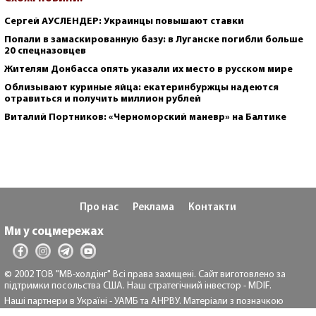
Сергей АУСЛЕНДЕР: Украинцы повышают ставки
Попали в замаскированную базу: в Луганске погибли больше
20 спецназовцев
Жителям Донбасса опять указали их место в русском мире
Облизывают куриные яйца: екатеринбуржцы надеются
отравиться и получить миллион рублей
Виталий Портников: «Черноморский маневр» на Балтике
Про нас
Реклама
Контакти
Ми у соцмережах
© 2002 ТОВ "МВ-холдінг" Всі права захищені. Сайт виготовлено за
підтримки посольства США. Наш стратегічний інвестор - MDIF.
Наші партнери в Україні - УАМБ та АНРВУ. Матеріали з позначкою
"Реклама" та "*" розміщуються на правах реклами.