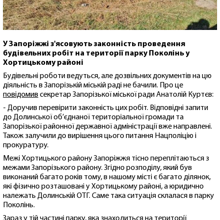
У Запоріжжі з'ясовують законність проведення
будівельних робіт на території парку Поколінь у
Хортицькому районі
Будівельні роботи ведуться, але дозвільних документів на цю
діяльність в Запорізькій міській раді не бачили. Про це
повідомив
секретар Запорізької міської ради Анатолій Куртєв:
- Доручив перевірити законність цих робіт. Відповідні запити
до Долинської об’єднаної територіальної громади та
Запорізької районної державної адміністрації вже направлені.
Також залучили до вирішення цього питання Нацполіцію і
прокуратуру.
Межі Хортицького району Запоріжжя тісно переплітаються з
межами Запорізького району. Згідно розподілу, який був
виконаний багато років тому, в нашому місті є багато ділянок,
які фізично розташовані у Хортицькому районі, а юридично
належать Долинській ОТГ. Саме така ситуація склалася в парку
Поколінь.
Зараз у тій частині парку, яка знаходиться на території