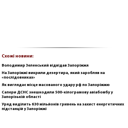
Схожі новини:
Володимир Зеленський відвідав Запоріжжя
На Запоріжжі викрили дезертира, який заробляв на
«послідовниках»
Як виглядає місце масованого удару рф по Запоріжжю
Сапери ДСНС знешкодили 500-кілограмову авіабомбу у
Запорізькій області
Уряд виділить 630 мільйонів гривень на захист енергетичних
підстанцій у Запоріжжі