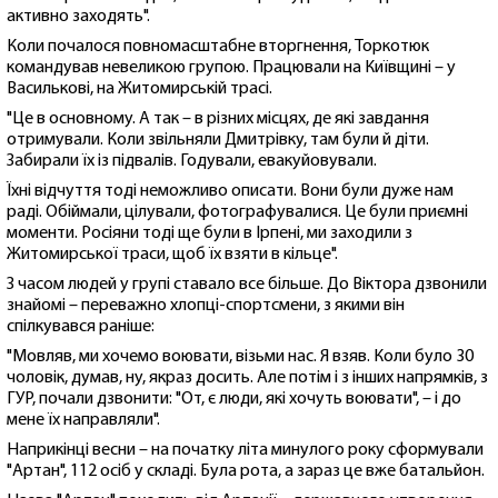
активно заходять".
Коли почалося повномасштабне вторгнення, Торкотюк
командував невеликою групою. Працювали на Київщині – у
Василькові, на Житомирській трасі.
"Це в основному. А так – в різних місцях, де які завдання
отримували. Коли звільняли Дмитрівку, там були й діти.
Забирали їх із підвалів. Годували, евакуйовували.
Їхні відчуття тоді неможливо описати. Вони були дуже нам
раді. Обіймали, цілували, фотографувалися. Це були приємні
моменти. Росіяни тоді ще були в Ірпені, ми заходили з
Житомирської траси, щоб їх взяти в кільце".
З часом людей у групі ставало все більше. До Віктора дзвонили
знайомі – переважно хлопці-спортсмени, з якими він
спілкувався раніше:
"Мовляв, ми хочемо воювати, візьми нас. Я взяв. Коли було 30
чоловік, думав, ну, якраз досить. Але потім і з інших напрямків, з
ГУР, почали дзвонити: "От, є люди, які хочуть воювати", – і до
мене їх направляли".
Наприкінці весни – на початку літа минулого року сформували
"Артан", 112 осіб у складі. Була рота, а зараз це вже батальйон.