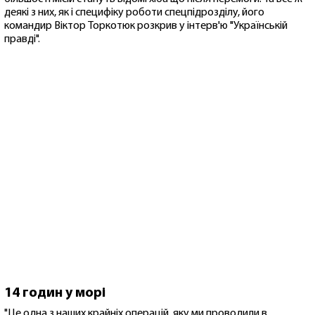
деякі з них, як і специфіку роботи спецпідрозділу, його
командир Віктор Торкотюк розкрив у інтерв'ю "Українській
правді".
14 годин у морі
"Це одна з наших крайніх операцій, яку ми проводили в