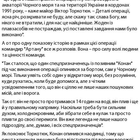
акваторії Чорного моря та на території України в кордонах
1991 року, – каже майор Віктор Торкотюк. – Деталі операції,
ясна річ, розкривати не буду, але скажу так: слава Богу, ми
нікого не втратили, і для нас це найцінніше. Жоден із
плавзасобів не постраждав, усі поставлені завдання нами було
виконано".
А от про одну показову історію в рамках цієї операції
командир "Артану" все ж розповів. Вона – про силу волі людини
та цінності команди.
"Так сталося, що один спецпризначенець із позивним "Конан"
під час виконання операції опинився за бортом, сам у Чорному
морі. Тільки уявіть собі: один у відкритому морі, без розуміння,
куди рухатись, коли буде допомога, але з чітким
усвідомленням того, що він є ціллю не лише наших пошукових
місій, але і ворога.
Так от: він не просто протримався 14 годин на воді, він плив і ще
й у правильному напрямку. Наскільки треба бути сильним
духом, холоднокровним, аби зібрати себе в кулак та просто
пливти до своєї перемоги. Він вже легенда не лише нашого
підрозділу, але, думаю, і всіх спецпризначенців".
Як пояснює Торкотюк, Конан опинився наодинці, тому що
решта команди змушена була відступити під вогнем ворожої