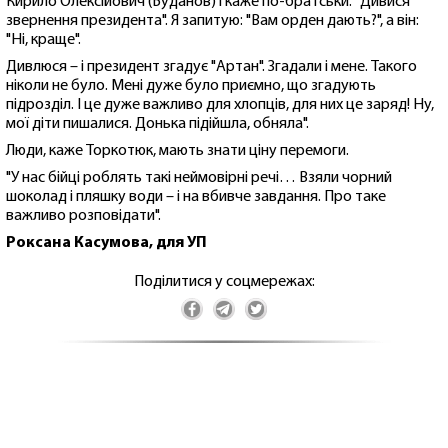
Кирило Олексійович (Буданов) і каже по-братськи: "Дивися
звернення президента". Я запитую: "Вам орден дають?", а він:
"Ні, краще".
Дивлюся – і президент згадує "Артан". Згадали і мене. Такого
ніколи не було. Мені дуже було приємно, що згадують
підрозділ. І це дуже важливо для хлопців, для них це заряд! Ну,
мої діти пишалися. Донька підійшла, обняла".
Люди, каже Торкотюк, мають знати ціну перемоги.
"У нас бійці роблять такі неймовірні речі… Взяли чорний
шоколад і пляшку води – і на вбивче завдання. Про таке
важливо розповідати".
Роксана Касумова, для УП
Поділитися у соцмережах: