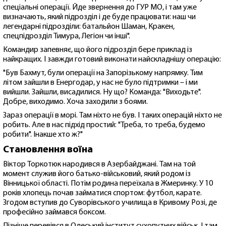
спеціальні операції. Йде звернення до ГУР МО, і там уже
визначають, який підрозділ і де буде працювати: наш чи
легендарні підрозділи: батальйон Шаман, Кракен,
спецпідрозділ Тимура, Легіон чи інші".
Командир запевняє, що його підрозділ бере приклад із
найкращих. І завжди готовий виконати найскладнішу операцію:
"Був Бахмут, були операції на Запорізькому напрямку. Тим
літом зайшли в Енергодар, у нас не було підтримки – і ми
вийшли. Зайшли, висадилися. Ну що? Команда: "Виходьте".
Добре, виходимо. Хоча заходили з боями.
Зараз операції в морі. Там ніхто не був. І таких операцій ніхто не
робить. Але в нас підхід простий: "Треба, то треба, будемо
робити". Інакше хто ж?"
Становлення воїна
Віктор Торкотюк народився в Азербайджані. Там на той
момент служив його батько-військовий, який родом із
Вінницької області. Потім родина переїхала в Жмеринку. У 10
років хлопець почав займатися спортом: футбол, карате.
Згодом вступив до Суворівського училища в Кривому Розі, де
професійно займався боксом.
Пізніше перевівся в Одеський інститут сухопутних військ. І там