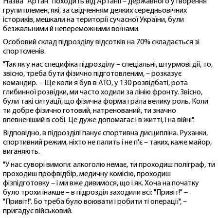
Назва "Артан" походить від Артанії – державного утворення
групи племен, які, за свідченням деяких середньовічних
істориків, мешкали на території сучасної України, були
безжальними й непереможними воїнами.
Особовий склад підрозділу відсотків на 70% складається зі
спортсменів.
"Так як у нас специфіка підрозділу – спеціальні, штурмові дії, то,
звісно, треба бути фізично підготовленим, – розказує
командир. – Ще коли я був в АТО, у 130 розвідбаті, рота
глибинної розвідки, ми часто ходили за лінію фронту. Звісно,
були такі ситуації, що фізична форма грала велику роль. Коли
ти добре фізично готовий, натренований, ти значно
впевненіший в собі. Це дуже допомагає і в житті, і на війні".
Відповідно, в підрозділі панує спортивна дисципліна. Руханки,
спортивний режим, ніхто не палить і не п'є – таких, каже майор,
виганяють.
"У нас суворі вимоги: алкоголю немає, ти проходиш поліграф, ти
проходиш профвідбір, медичну комісію, проходиш
фізпідготовку – і ми вже дивимося, що і як. Хоча на початку
було трохи інакше – в підрозділ заходили всі: "Привіт!" –
"Привіт!". Бо треба було воювати і робити ті операції", –
пригадує військовий.