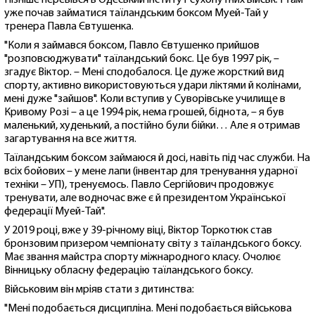
уже почав займатися таїландським боксом Муей-Тай у
тренера Павла Євтушенка.
"Коли я займався боксом, Павло Євтушенко прийшов
"розповсюджувати" таїландський бокс. Це був 1997 рік, –
згадує Віктор. – Мені сподобалося. Це дуже жорсткий вид
спорту, активно використовуються удари ліктями й колінами,
мені дуже "зайшов". Коли вступив у Суворівське училище в
Кривому Розі – а це 1994 рік, нема грошей, біднота, – я був
маленький, худенький, а постійно були бійки… Але я отримав
загартування на все життя.
Таїландським боксом займаюся й досі, навіть під час служби. На
всіх бойових – у мене лапи (інвентар для тренування ударної
техніки – УП), тренуємось. Павло Сергійович продовжує
тренувати, але водночас вже є й президентом Української
федерації Муей-Тай".
У 2019 році, вже у 39-річному віці, Віктор Торкотюк став
бронзовим призером чемпіонату світу з таїландського боксу.
Має звання майстра спорту міжнародного класу. Очолює
Вінницьку обласну федерацію таїландського боксу.
Військовим він мріяв стати з дитинства:
"Мені подобається дисципліна. Мені подобається військова