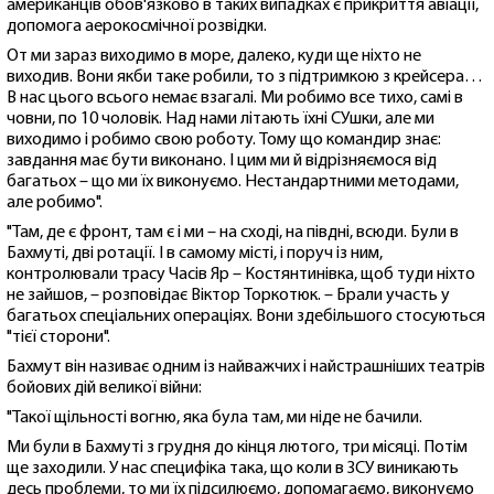
американців обов'язково в таких випадках є прикриття авіації,
допомога аерокосмічної розвідки.
От ми зараз виходимо в море, далеко, куди ще ніхто не
виходив. Вони якби таке робили, то з підтримкою з крейсера…
В нас цього всього немає взагалі. Ми робимо все тихо, самі в
човни, по 10 чоловік. Над нами літають їхні СУшки, але ми
виходимо і робимо свою роботу. Тому що командир знає:
завдання має бути виконано. І цим ми й відрізняємося від
багатьох – що ми їх виконуємо. Нестандартними методами,
але робимо".
"Там, де є фронт, там є і ми – на сході, на півдні, всюди. Були в
Бахмуті, дві ротації. І в самому місті, і поруч із ним,
контролювали трасу Часів Яр – Костянтинівка, щоб туди ніхто
не зайшов, – розповідає Віктор Торкотюк. – Брали участь у
багатьох спеціальних операціях. Вони здебільшого стосуються
"тієї сторони".
Бахмут він називає одним із найважчих і найстрашніших театрів
бойових дій великої війни:
"Такої щільності вогню, яка була там, ми ніде не бачили.
Ми були в Бахмуті з грудня до кінця лютого, три місяці. Потім
ще заходили. У нас специфіка така, що коли в ЗСУ виникають
десь проблеми, то ми їх підсилюємо, допомагаємо, виконуємо