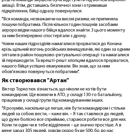
авіації. Втім, діставшись безпечної зони і отримавши
підкріплення, бійці одразу повернулися:
"Вся команда, незважаючи на високі ризики, не припиняла
пошуки побратима. Після кількох годин пошуків засобами
аеророзвідки нашого бійця вдалося знайти. З цього моменту
за ним безперервно спостерігали з дрону.
Човни наших підрозділів намагалися прорватися до Конана
крізь щільний вогонь російських винищувачів, які один за одним
злітали в район пошуково-рятувальної операції та намагалися
їй перешкодити. Та врешті-решт хлопцям вдалося прорватися,
нашого бійця успішно евакуювали. Він знав, що за ним
обов'язково повернуться побратими".
Як створювався "Артан"
Віктор Торкотюк зізнається, що ніколи не хотів бути
командиром. Ще воюючи в АТО, у складі 130-го батальйону,
працював у складі групи під командуванням інших.
"Я розумію, наскільки це легше, ніж бути командиром і стільки
людей за собою вести, – каже він. – Я так ставлюся до людей,
що дуже болісно все сприймаю, стараюся робити все для них.
Коли ти один чи в тебе відділення – це значно простіше. А в
мене зараз 305 людей, зовсім скоро буде 500, бо до нас