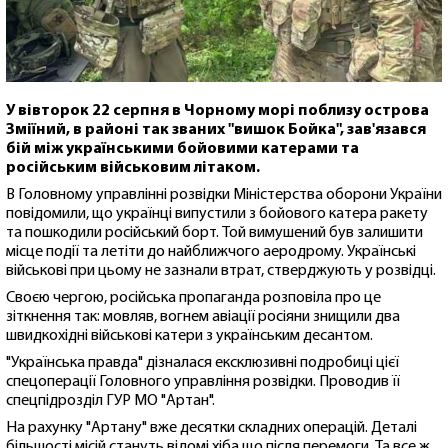
У вівторок 22 серпня в Чорному морі поблизу острова
Зміїний, в районі так званих "вишок Бойка", зав'язався
бій між українськими бойовими катерами та
російським військовим літаком.
В Головному управлінні розвідки Міністерства оборони України
повідомили, що українці випустили з бойового катера ракету
та пошкодили російський борт. Той вимушений був залишити
місце події та летіти до найближчого аеродрому. Українські
військові при цьому не зазнали втрат, стверджують у розвідці.
Своєю чергою, російська пропаганда розповіла про це
зіткнення так: мовляв, вогнем авіації росіяни знищили два
швидкохідні військові катери з українським десантом.
"Українська правда" дізналася ексклюзивні подробиці цієї
спецоперації Головного управління розвідки. Проводив її
спецпідрозділ ГУР МО "Артан".
На рахунку "Артану" вже десятки складних операцій. Деталі
більшості місій стануть відомі хіба що після перемоги. Та все ж