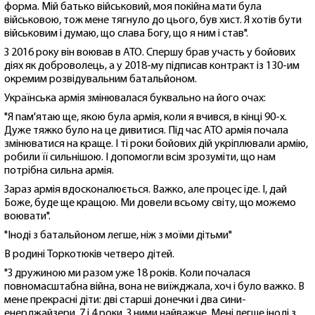
форма. Мій батько військовий, моя покійна мати була
військовою, тож мене тягнуло до цього, був хист. Я хотів бути
військовим і думаю, що слава Богу, що я ним і став".
З 2016 року він воював в АТО. Спершу брав участь у бойових
діях як доброволець, а у 2018-му підписав контракт із 130-им
окремим розвідувальним батальйоном.
Українська армія змінювалася буквально на його очах:
"Я пам'ятаю ще, якою була армія, коли я вчився, в кінці 90-х.
Дуже тяжко було на це дивитися. Під час АТО армія почала
змінюватися на краще. І ті роки бойових дій укріплювали армію,
робили її сильнішою. І допомогли всім зрозуміти, що нам
потрібна сильна армія.
Зараз армія вдосконалюється. Важко, але процес іде. І, дай
Боже, буде ще кращою. Ми довели всьому світу, що можемо
воювати".
"Іноді з батальйоном легше, ніж з моїми дітьми"
В родині Торкотюків четверо дітей.
"З дружиною ми разом уже 18 років. Коли почалася
повномасштабна війна, вона не виїжджала, хоч і було важко. В
мене прекрасні діти: дві старші донечки і два сини-
енерджайзери, 7 і 4 роки. З ними найважче. Мені легше іноді з