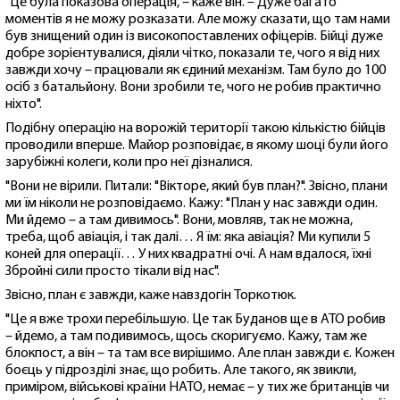
"Це була показова операція, – каже він. – Дуже багато
моментів я не можу розказати. Але можу сказати, що там нами
був знищений один із високопоставлених офіцерів. Бійці дуже
добре зорієнтувалися, діяли чітко, показали те, чого я від них
завжди хочу – працювали як єдиний механізм. Там було до 100
осіб з батальйону. Вони зробили те, чого не робив практично
ніхто".
Подібну операцію на ворожій території такою кількістю бійців
проводили вперше. Майор розповідає, в якому шоці були його
зарубіжні колеги, коли про неї дізналися.
"Вони не вірили. Питали: "Вікторе, який був план?". Звісно, плани
ми їм ніколи не розповідаємо. Кажу: "План у нас завжди один.
Ми йдемо – а там дивимось". Вони, мовляв, так не можна,
треба, щоб авіація, і так далі… Я їм: яка авіація? Ми купили 5
коней для операції… У них квадратні очі. А нам вдалося, їхні
Збройні сили просто тікали від нас".
Звісно, план є завжди, каже навздогін Торкотюк.
"Це я вже трохи перебільшую. Це так Буданов ще в АТО робив
– йдемо, а там подивимось, щось скоригуємо. Кажу, там же
блокпост, а він – та там все вирішимо. Але план завжди є. Кожен
боєць у підрозділі знає, що робить. Але такого, як звикли,
приміром, військові країни НАТО, немає – у тих же британців чи