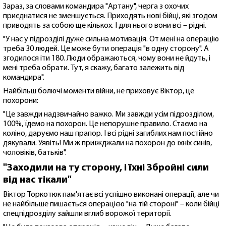
Зараз, за словами командира "Артану", черга з охочих
приєднатися не зменшується. Приходять нові бійці, які згодом
приводять за собою ще кількох. І для нього вони всі – рідні.
"У нас у підрозділі дуже сильна мотивація. От мені на операцію
треба 30 людей. Це може бути операція "в одну сторону". А
згодилося іти 180. Люди ображаються, чому вони не йдуть, і
мені треба обрати. Тут, я скажу, багато залежить від
командира".
Найбільш болючі моменти війни, не приховує Віктор, це
похорони:
"Це завжди надзвичайно важко. Ми завжди усім підрозділом,
100%, їдемо на похорон. Це непорушне правило. Стаємо на
коліно, даруємо наш прапор. І всі рідні загиблих нам постійно
дякували. Уявіть! Ми ж приїжджали на похорон до їхніх синів,
чоловіків, батьків".
"Заходили на ту сторону, і їхні Збройні сили
від нас тікали"
Віктор Торкотюк пам'ятає всі успішно виконані операції, але чи
не найбільше пишається операцією "на тій стороні" – коли бійці
спецпідрозділу зайшли вглиб ворожої території.