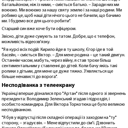
батальйоном, ніж із ними, – сміється батько. – Заради них ми
воюємо. Ми воюємо за нашу святу землю і за наші родини. Ми
робимо це, щоб наші діти нічого цього не бачили, що бачимо
ми. І будемо все для цього робити".
Старший син вже хоче бути офіцером.
Звісно, діти дуже сумують за татом. Добре, що є телефон,
можливість відеозв'язку.
"Я в курсі всіх подій: Кирило йде в ту школу, Єгор іде в той
басейн, – сміється Віктор. – Для мене родина – це такий двигун.
Останнім часом, мабуть, через війну, я став трохи більш
сентиментальним у ставленні до дітей. Коли бачу якісь такі
ролики з дітьми, для мене це дуже тяжко. З'являється ще
більше ненависті до ворога".
Несподіванка з телеекрану
Українці вперше дізналися про "Артан" після одного зі звернень
президента: Володимир Зеленський згадав і підрозділ, і
особисто командира. Для Віктора Торкотюка це було великою
несподіванкою.
"Я був у відпустці після складної операції із заходом на "ту"
сторону, – згадує він. – Мене відпустили до сім'ї. Дзвонить