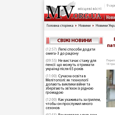
9 сер
місцеві вісті
Нов
Головна сторінка
Новини
Новини Укр
СВІЖІ НОВИНИ
па
(12:57)
Легкі способи додати
омега-3 до раціону
(09:55)
Не вистачає стажу для
Перегл
14 тра
пенсії: що можуть отримати
українці після 65 років
(11:00)
Сучасна освіта в
Мелітополі: як технології
долають виклики війни та
зберігають зв'язок із рідною
громадою
(12:00)
Как ухаживать за грилем,
чтобы он прослужил много
сезонов