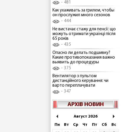
481
Как ухаживать за грилем, чтобы
он прослужил много сезонов
444
Не вистачає стажу для пенсії: що
можуть отримати українці після
65 років
435
Опасно ли делать подшивку?
Какие противопоказания важно
выявить до процедуры
375
Вентилятор з пультом
дистанційного керування: чи
варто переплачувати
347
АРХІВ НОВИН
Август 2026
Пн
Вт
Ср
Чт
Пт
Сб
Вс