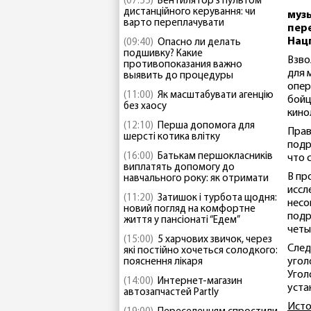
(07:55)
Вентилятор з пультом
дистанційного керування: чи
музы
варто переплачувати
пер
Нац
(09:40)
Опасно ли делать
подшивку? Какие
Взво
противопоказания важно
для 
выявить до процедуры
опер
(11:00)
Як масштабувати агенцію
бойц
без хаосу
кино
(12:10)
Перша допомога для
Прав
шерсті котика влітку
подр
(16:00)
Батькам першокласників
что 
виплатять допомогу до
В пр
навчального року: як отримати
иссл
(11:20)
Затишок і турбота щодня:
несо
новий погляд на комфортне
подр
життя у пансіонаті “Едем”
четы
(15:00)
5 харчових звичок, через
След
які постійно хочеться солодкого:
угол
пояснення лікаря
Угол
(14:00)
Интернет-магазин
уста
автозапчастей Partly
Исто