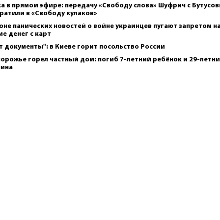
а в прямом эфире: передачу «Свободу слова» Шуфрич с Бутусо
ратили в «Свободу кулаков»
оне панических новостей о войне украинцев пугают запретом н
ие денег с карт
т документы": в Киеве горит посольство России
порожье горел частный дом: погиб 7-летний ребёнок и 29-летн
чина