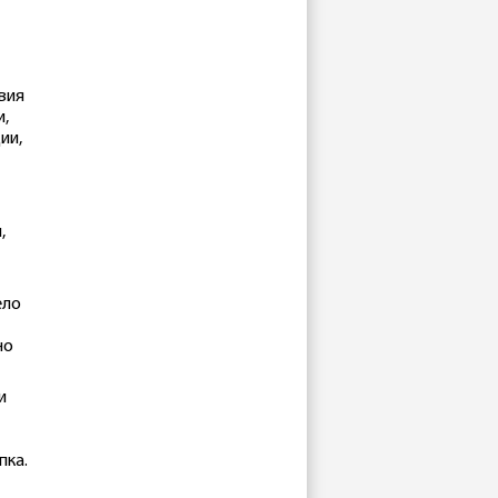
вия
и,
ии,
,
ело
но
и
пка.