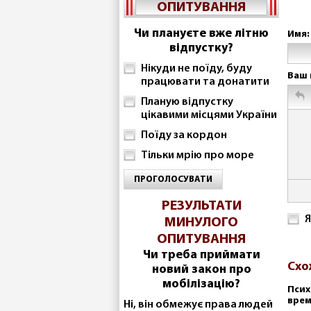
ОПИТУВАННЯ
Чи плануєте вже літню
Имя:
відпустку?
Нікуди не поїду, буду
Ваш 
працювати та донатити
Планую відпустку
цікавими місцями України
Поїду за кордон
Тільки мрію про море
ПРОГОЛОСУВАТИ
РЕЗУЛЬТАТИ
Я
МИНУЛОГО
ОПИТУВАННЯ
Чи треба приймати
Схо
новий закон про
мобілізацію?
Псих
врем
Ні, він обмежує права людей