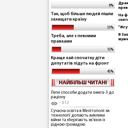
Драк
0%
прев
Так, щоб більше людей пішли
На ф
захищати країну
снят
"Жгу
35%
В За
Треба, але з певними
муж
правками
15%
Краще хай спочатку діти
депутатів підуть на фронт
45%
НАЙБІЛЬШ ЧИТАНІ
Легкі способи додати омега-3 до
раціону
612
Сучасна освіта в Мелітополі: як
технології долають виклики
війни та зберігають зв'язок із
рідною громадою