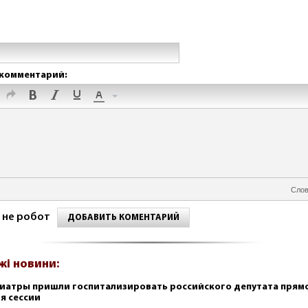
комментарий:
Слов
 не робот
ДОБАВИТЬ КОМЕНТАРИЙ
жі новини:
иатры пришли госпитализировать российского депутата прям
я сессии