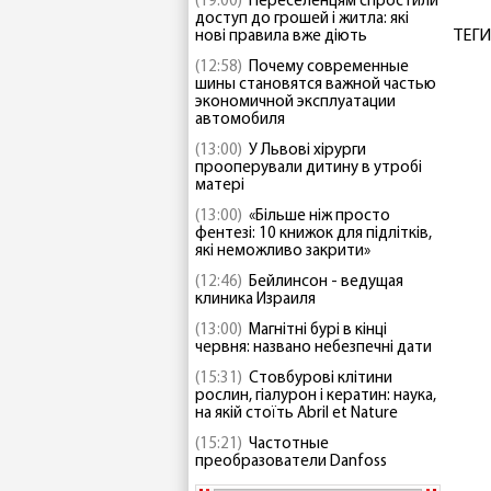
(19:00)
Переселенцям спростили
доступ до грошей і житла: які
ТЕГИ
нові правила вже діють
(12:58)
Почему современные
шины становятся важной частью
экономичной эксплуатации
автомобиля
(13:00)
У Львові хірурги
прооперували дитину в утробі
матері
(13:00)
«Більше ніж просто
фентезі: 10 книжок для підлітків,
які неможливо закрити»
(12:46)
Бейлинсон - ведущая
клиника Израиля
(13:00)
Магнітні бурі в кінці
червня: названо небезпечні дати
(15:31)
Стовбурові клітини
рослин, гіалурон і кератин: наука,
на якій стоїть Abril et Nature
(15:21)
Частотные
преобразователи Danfoss