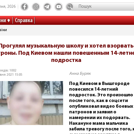
пня, 2026
ини
Справка
аїни
Прогулял музыкальную школу и хотел взорвать
троны. Под Киевом нашли повешенным 14-летн
подростка
ядів: 1002
Анна Буряк
вня 2021 15:05
Под Киевом в Вышгороде
повесился 14-летний
подросток. Это произошло
после того, как в соцсети
опубликовал видео боевых
патронов и заявил о
намерении их подорвать.
Накануне мама мальчика
забила тревогу после того, 