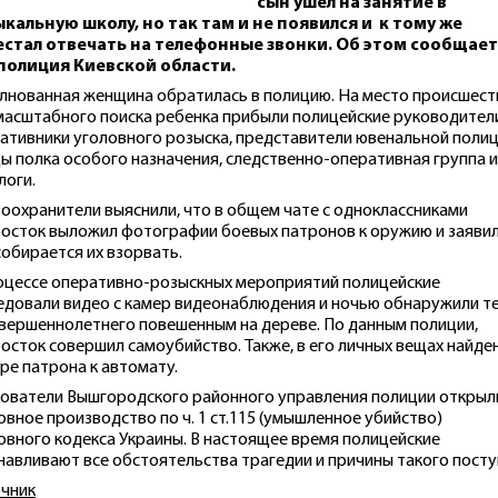
сын ушел на занятие в
кальную школу, но так там и не появился и к тому же
естал отвечать на телефонные звонки. Об этом сообщает
полиция Киевской области.
лнованная женщина обратилась в полицию. На место происшест
масштабного поиска ребенка прибыли полицейские руководител
ативники уголовного розыска, представители ювенальной полиц
ы полка особого назначения, следственно-оперативная группа и
логи.
оохранители выяснили, что в общем чате с одноклассниками
осток выложил фотографии боевых патронов к оружию и заявил
собирается их взорвать.
оцессе оперативно-розыскных мероприятий полицейские
едовали видео с камер видеонаблюдения и ночью обнаружили т
вершеннолетнего повешенным на дереве. По данным полиции,
осток совершил самоубийство. Также, в его личных вещах найде
ре патрона к автомату.
ователи Вышгородского районного управления полиции открыл
овное производство по ч. 1 ст.115 (умышленное убийство)
овного кодекса Украины. В настоящее время полицейские
навливают все обстоятельства трагедии и причины такого посту
чник