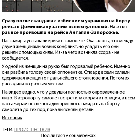
Сразу после скандала с избиением украинки на борту
рейса в Доминикану за ним вспыхнул новый. На этот
раз все произошло на рейсе Анталия-Запорожье.
Пассажиры услышали крики в самолете. Оказалось, что между
двумя женщинами возник конфликт, но уладить его они
решили с помощью силы. Из-за чего возникла ссора - не
сообщается.
У одной из женщин на руках был годовалый ребенок. Именно
она разбила голову своей оппонентке. Стюард всеми силами
сдерживал женщин от дальнейшего столкновения. Потом их
рассадили по разным местам.
На видео видно, что у девушки полностью окровавленное
лицо. В аэропорту самолет встретила скорая и полиция, а всем
пассажирам после посадки пришлось ожидать на борту
самолета до тех пор, пока выясняли детали.
Источник
ТЕГИ:
ПРОИСШЕСТВИЯ
Поділитися у соцмережах: