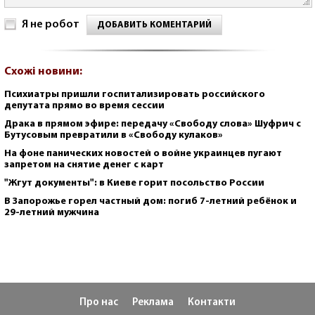
Я не робот
ДОБАВИТЬ КОМЕНТАРИЙ
Схожі новини:
Психиатры пришли госпитализировать российского
депутата прямо во время сессии
Драка в прямом эфире: передачу «Свободу слова» Шуфрич с
Бутусовым превратили в «Свободу кулаков»
На фоне панических новостей о войне украинцев пугают
запретом на снятие денег с карт
"Жгут документы": в Киеве горит посольство России
В Запорожье горел частный дом: погиб 7-летний ребёнок и
29-летний мужчина
Про нас
Реклама
Контакти