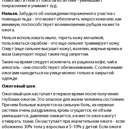
Помогают и гели от ожогов из аптеки - уменьшают
покраснение и унимают зуд.
Нельзя.
Забудьте об охлаждении пораженного участка с
помощью льда - это может обеспечить некроз кожи или, как
минимум, поспособствует возникновению рубцов на месте
ожога.
Нельзя использовать мыло, тереть кожу мочалкой,
пользоваться скрабом - это еще сильнее травмирует кожу.
Спирт (еще сильнее высушит кожу), вазелин, жирные крема и
мази (закупорят поры) также под запретом.
Также на время следует исключить из рациона кофе, чай и
алкоголь - они способствуют обезвоживанию. С солнечными
ожогами находиться на улице можно только в закрытой
одежде.
Ожоговый шок
Ожоговый шок наступает в первое время после получения
глубоких ожогов. Это опасное для жизни человека состояние.
При нем больные жалуются на сильную боль, их нервная
система очень раздражена, кровь сгущается, ее объем
уменьшается, давление снижается, а в месте ожога могут
отмирать ткани. Он наступает при значительном ожоге - если
обожжено 30% тела у взрослых и 5-10% у детей. Если ожоги