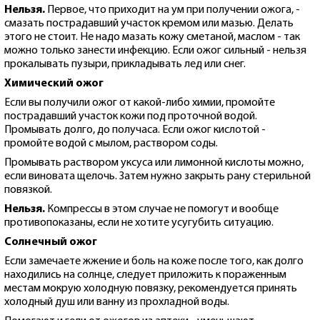
Нельзя.
Первое, что приходит на ум при получении ожога, -
смазать пострадавший участок кремом или мазью. Делать
этого не стоит. Не надо мазать кожу сметаной, маслом - так
можно только занести инфекцию. Если ожог сильный - нельзя
прокалывать пузыри, прикладывать лед или снег.
Химический ожог
Если вы получили ожог от какой-либо химии, промойте
пострадавший участок кожи под проточной водой.
Промывать долго, до получаса. Если ожог кислотой -
промойте водой с мылом, раствором соды.
Промывать раствором уксуса или лимонной кислоты можно,
если виновата щелочь. Затем нужно закрыть рану стерильной
повязкой.
Нельзя.
Компрессы в этом случае не помогут и вообще
противопоказаны, если не хотите усугубить ситуацию.
Солнечный ожог
Если замечаете жжение и боль на коже после того, как долго
находились на солнце, следует приложить к пораженным
местам мокрую холодную повязку, рекомендуется принять
холодный душ или ванну из прохладной воды.