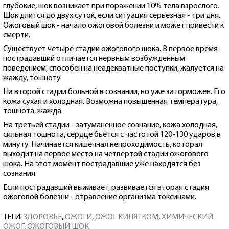
глубокие, шок возникает при поражении 10% тела взрослого.
Шок длится до двух суток, если ситуация серьезная - три дня.
Ожоговый шок - начало ожоговой болезни и может привести к
смерти.
Существует четыре стадии ожогового шока. В первое время
пострадавший отличается нервным возбужденным
поведением, способен на неадекватные поступки, жалуется на
жажду, тошноту.
На второй стадии больной в сознании, но уже заторможен. Его
кожа сухая и холодная. Возможна повышенная температура,
тошнота, жажда.
На третьей стадии - затуманенное сознание, кожа холодная,
сильная тошнота, сердце бьется с частотой 120-130 ударов в
минуту. Начинается кишечная непроходимость, которая
выходит на первое место на четвертой стадии ожогового
шока. На этот момент пострадавшие уже находятся без
сознания.
Если пострадавший выживает, развивается вторая стадия
ожоговой болезни - отравление организма токсинами.
ТЕГИ:
ЗДОРОВЬЕ
,
ОЖОГИ
,
ОЖОГ КИПЯТКОМ
,
ХИМИЧЕСКИЙ
ОЖОГ
,
ОЖОГОВЫЙ ШОК