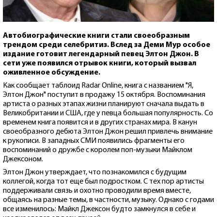
Автобиографические книги стали своеобразным
трендом среди селебритиз. Вслед за Деми Мур особое
издание готовит легендарный певец Элтон Джон. В
сети уже появился отрывок книги, который вызвал
оживленное обсуждение.
Как сообщает таблоид Radar Online, книга с названием "Я,
Элтон Джон" поступит в продажу 15 октября. Воспоминания
артиста о разных этапах жизни планируют сначала выдать в
Великобритании и США, где у певца большая популярность. Со
временем книга появится и в других странах мира. В канун
своеобразного дебюта Элтон Джон решил привлечь внимание
к рукописи. В западных СМИ появились фрагменты его
воспоминаний о дружбе с королем поп-музыки Майклом
Джексоном.
Элтон Джон утверждает, что познакомился с будущим
коллегой, когда тот еще был подростком. С тех пор артисты
поддерживали связь и охотно проводили время вместе,
общаясь на разные темы, в частности, музыку. Однако с годами
все изменилось: Майкл Джексон будто замкнулся в себе и