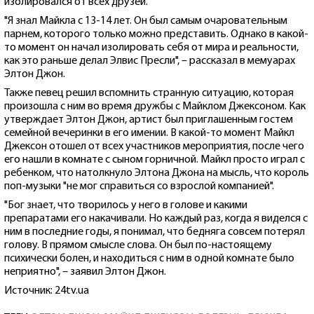
изолировался от всех друзей.
"Я знал Майкла с 13-14 лет. Он был самым очаровательным
парнем, которого только можно представить. Однако в какой-
то момент он начал изолировать себя от мира и реальности,
как это раньше делал Элвис Пресли", – рассказал в мемуарах
Элтон Джон.
Также певец решил вспомнить странную ситуацию, которая
произошла с ним во время дружбы с Майклом Джексоном. Как
утверждает Элтон Джон, артист был приглашенным гостем
семейной вечеринки в его имении. В какой-то момент Майкл
Джексон отошел от всех участников мероприятия, после чего
его нашли в комнате с сыном горничной. Майкл просто играл с
ребенком, что натолкнуло Элтона Джона на мысль, что король
поп-музыки "не мог справиться со взрослой компанией".
"Бог знает, что творилось у него в голове и какими
препаратами его накачивали. Но каждый раз, когда я виделся с
ним в последние годы, я понимал, что бедняга совсем потерял
голову. В прямом смысле слова. Он был по-настоящему
психически болен, и находиться с ним в одной комнате было
неприятно", – заявил Элтон Джон.
Источник: 24tv.ua