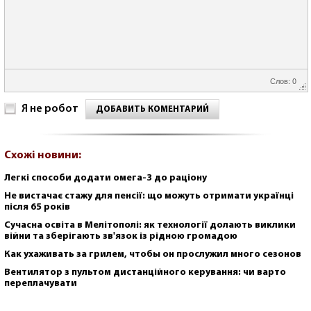
Слов: 0
Я не робот
ДОБАВИТЬ КОМЕНТАРИЙ
Схожі новини:
Легкі способи додати омега-3 до раціону
Не вистачає стажу для пенсії: що можуть отримати українці
після 65 років
Сучасна освіта в Мелітополі: як технології долають виклики
війни та зберігають зв'язок із рідною громадою
Как ухаживать за грилем, чтобы он прослужил много сезонов
Вентилятор з пультом дистанційного керування: чи варто
переплачувати