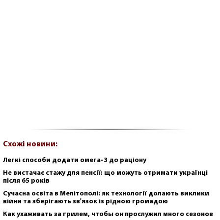
Схожі новини:
Легкі способи додати омега-3 до раціону
Не вистачає стажу для пенсії: що можуть отримати українці
після 65 років
Сучасна освіта в Мелітополі: як технології долають виклики
війни та зберігають зв'язок із рідною громадою
Как ухаживать за грилем, чтобы он прослужил много сезонов