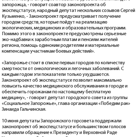
запорожца, - говорит соавтор законопроекта об
экоспецстатусе, народный депутат нескольких созывов Сергей
Кузьменко, - Законопроект предусматривает получение
городом средств, которые пойдут на реализацию
экологических, медицинских и образовательных программ.
Помимо этого в законопроекте предусмотрены серьезные
эко-надбавки к заработным платам и пенсиям жителей
региона, помощь одиноким родителям и материальные
компенсации участникам боевых действий».
«Запорожье стоит в списке первых городов по количеству
смертности от онкологических и легочных заболеваний. С
каждым годом эти показатели только ухудшаются.
Законопроект об экоспецстатусе позволит максимально
повысить качество медицинского обслуживания в городе и
обеспечить горожанам по настоящему бесплатную
медицину», - говорит депутат городского совета из группы
«Социальное Запорожье», глава организации «Победим рак»
Зинаида Гальчинская.
10 июня депутаты Запорожского горсовета поддержали
законопроект об экоспецстатусе и большинством голосов
направили обращение к Президенту и Верховной Раде