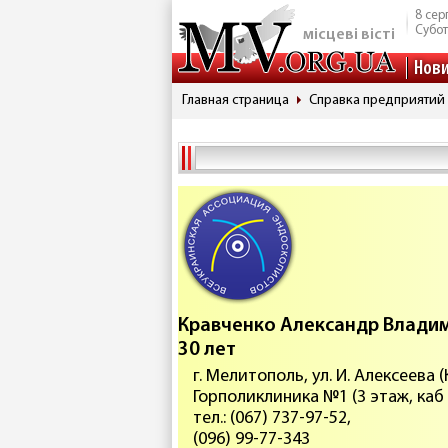
8 сер
Субо
місцеві вісті
Нов
Главная страница
Справка предприятий
Кравченко Александр Владим
30 лет
г. Мелитополь, ул. И. Алексеева (
Горполиклиника №1 (3 этаж, каб
тел.: (067) 737-97-52,
(096) 99-77-343