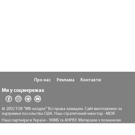
Про нас
Реклама
Контакти
Ми у соцмережах
© 2002 ТОВ "МВ-холдінг" Всі права захищені. Сайт виготовлено за
підтримки посольства США. Наш стратегічний інвестор - MDIF.
Наші партнери в Україні - УАМБ та АНРВУ. Матеріали з позначкою
"Реклама" та "*" розміщуються на правах реклами.