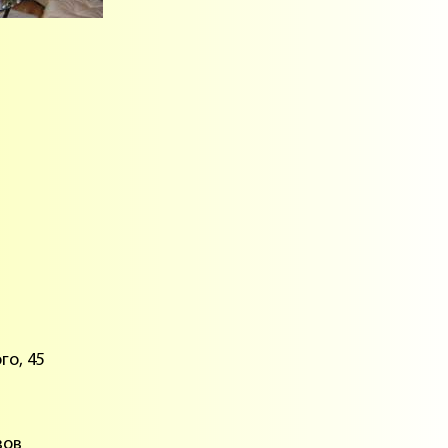
го, 45
зов