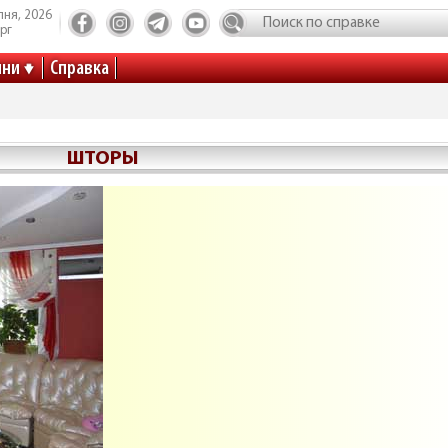
пня, 2026
рг
ини
Справка
ШТОРЫ