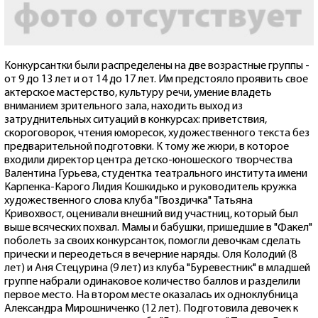
Конкурсантки были распределены на две возрастные группы -
от 9 до 13 лет и от 14 до 17 лет. Им предстояло проявить свое
актерское мастерство, культуру речи, умение владеть
вниманием зрительного зала, находить выход из
затруднительных ситуаций в конкурсах: приветствия,
скороговорок, чтения юморесок, художественного текста без
предварительной подготовки. К тому же жюри, в которое
входили директор центра детско-юношеского творчества
Валентина Гурьева, студентка театрального института имени
Карпенка-Карого Лидия Кошкидько и руководитель кружка
художественного слова клуба "Гвоздичка" Татьяна
Кривохвост, оценивали внешний вид участниц, который был
выше всяческих похвал. Мамы и бабушки, пришедшие в "Факел"
поболеть за своих конкурсанток, помогли девочкам сделать
прически и переодеться в вечерние наряды. Оля Колодий (8
лет) и Аня Стецурина (9 лет) из клуба "Буревестник" в младшей
группе набрали одинаковое количество баллов и разделили
первое место. На втором месте оказалась их одноклубница
Александра Мирошниченко (12 лет). Подготовила девочек к