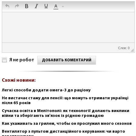
Слов: 0
Я не робот
ДОБАВИТЬ КОМЕНТАРИЙ
Схожі новини:
Легкі способи додати омега-3 до раціону
Не вистачає стажу для пенсії: що можуть отримати українці
після 65 років
Сучасна освіта в Мелітополі: як технології долають виклики
війни та зберігають зв'язок із рідною громадою
Как ухаживать за грилем, чтобы он прослужил много сезонов
Вентилятор з пультом дистанційного керування: чи варто