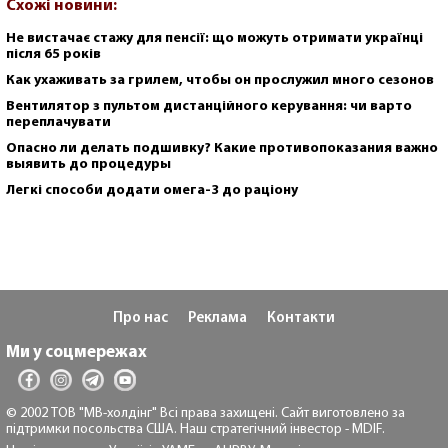
Схожі новини:
Не вистачає стажу для пенсії: що можуть отримати українці
після 65 років
Как ухаживать за грилем, чтобы он прослужил много сезонов
Вентилятор з пультом дистанційного керування: чи варто
переплачувати
Опасно ли делать подшивку? Какие противопоказания важно
выявить до процедуры
Легкі способи додати омега-3 до раціону
Про нас
Реклама
Контакти
Ми у соцмережах
© 2002 ТОВ "МВ-холдінг" Всі права захищені. Сайт виготовлено за
підтримки посольства США. Наш стратегічний інвестор - MDIF.