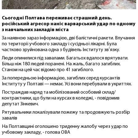
Сьогодні Полтава переживає страшний день.
російський агресор наніс варварський удар по одному
з навчальних закладів міста
За наявною зараз інформацією, дві балістичні ракети. Влучання
по території учбового закладу і сусідньої лікарні. Була
частково зруйнована одна з будівель Інституту звʼязку.
Люди опинилися під завалами. Багатьох вдалося врятувати.
Більш ніж 180 людей поранені. На жаль, багато загиблих.
Станом на цей час відомо про 41 загиблого.
За попередньою інформацією, загиблих серед курсантів
Інституту у Полтаві — немає. Усі вони перебували в укриттях.
Постраждав наряд та мобілізований особовий склад/
контрактники, що були на курсах в коледжі, - повідомив
депутат Зінкевич.
Рятувальники локалізували пожежу та продовжують розбір
завалів
На Полтавщині оголошено триденну жалобу через удар по
учбовому закладу, - голова ОВА