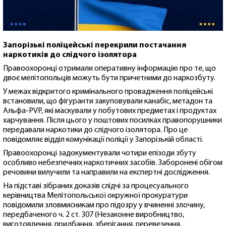
Запорізькі поліцейські перекрили постачання
наркотиків до слідчого ізолятора
Правоохоронці отримали оперативну інформацію про те, що
двоє мелітопольців можуть бути причетними до наркозбуту.
У межах відкритого кримінального провадження поліцейські
встановили, що фігуранти закуповували канабіс, метадон та
Альфа-PVP, які маскували у побутових предметах і продуктах
харчування. Після цього у поштових посилках правопорушники
передавали наркотики до слідчого ізолятора. Про це
повідомляє відділ комунікації поліції у Запорізькій області.
Правоохоронці задокументували чотири епізоди збуту
особливо небезпечних наркотичних засобів. Заборонені обігом
речовини вилучили та направили на експертні дослідження.
На підставі зібраних доказів слідчі за процесуального
керівництва Мелітопольської окружної прокуратури
повідомили зловмисникам про підозру у вчиненні злочину,
передбаченого ч. 2 ст. 307 (Незаконне виробництво,
виготовлення, придбання, зберігання, перевезення,