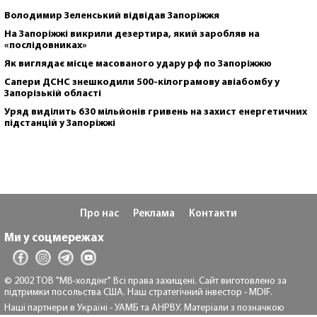
Володимир Зеленський відвідав Запоріжжя
На Запоріжжі викрили дезертира, який заробляв на
«послідовниках»
Як виглядає місце масованого удару рф по Запоріжжю
Сапери ДСНС знешкодили 500-кілограмову авіабомбу у
Запорізькій області
Уряд виділить 630 мільйонів гривень на захист енергетичних
підстанцій у Запоріжжі
Про нас
Реклама
Контакти
Ми у соцмережах
© 2002 ТОВ "МВ-холдінг" Всі права захищені. Сайт виготовлено за
підтримки посольства США. Наш стратегічний інвестор - MDIF.
Наші партнери в Україні - УАМБ та АНРВУ. Матеріали з позначкою