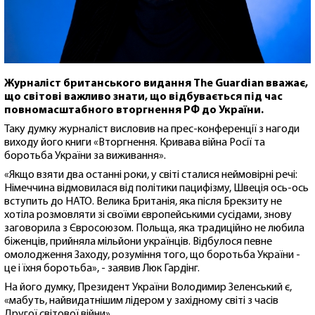
Журналіст британського видання The Guardian вважає,
що світові важливо знати, що відбувається під час
повномасштабного вторгнення РФ до України.
Таку думку журналіст висловив на прес-конференції з нагоди
виходу його книги «Вторгнення. Кривава війна Росії та
боротьба України за виживання».
«Якщо взяти два останні роки, у світі сталися неймовірні речі:
Німеччина відмовилася від політики пацифізму, Швеція ось-ось
вступить до НАТО. Велика Британія, яка після Брекзиту не
хотіла розмовляти зі своїми європейськими сусідами, знову
заговорила з Євросоюзом. Польща, яка традиційно не любила
біженців, прийняла мільйони українців. Відбулося певне
омолодження Заходу, розуміння того, що боротьба України -
це і їхня боротьба», - заявив Люк Гардінг.
На його думку, Президент України Володимир Зеленський є,
«мабуть, найвидатнішим лідером у західному світі з часів
Другої світової війни».