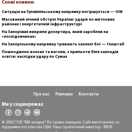
Схожі новини:
Ситуація на Гуляйпільському напрямку погіршується — ISW
Масований нічний обстріл України: удари по житлових
районах і енергетичній інфраструктурі
На Запоріжжі викрили дезертира, який заробляв на
«послідовниках»
На Запорізькому напрямку тривають запеклі бої — Генштаб
Пошкоджено вокзал та вагони, є прильоти біля закладів
освіти: наслідки удару по Сумах
Про нас
Реклама
Контакти
Ми у соцмережах
© 2002 ТОВ "МВ-холдінг" Всі права захищені. Сайт виготовлено за
підтримки посольства США. Наш стратегічний інвестор - MDIF.