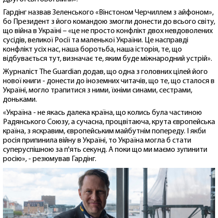
Гардінг назвав Зеленського «Вінстоном Черчиллем з айфоном»,
бо Президент з його командою змогли донести до всього світу,
що війна в Україні – «це не просто конфлікт двох невдоволених
сусідів, великої Росії та маленької України. Це насправді
конфлікт усіх нас, наша боротьба, наша історія, те, що
відбувається тут, визначає те, яким буде міжнародний устрій».
Журналіст The Guardian додав, що одна з головних цілей його
нової книги - донести до іноземних читачів, що те, що сталося в
Україні, могло трапитися з ними, їхніми синами, сестрами,
доньками.
«Україна - не якась далека країна, що колись була частиною
Радянського Союзу, а сучасна, процвітаюча, крута європейська
країна, з яскравим, європейським майбутнім попереду. І якби
росія припинила війну в Україні, то Україна могла б стати
суперуспішною за п'ять секунд. А поки що ми маємо зупинити
росію», - резюмував Гардінг.