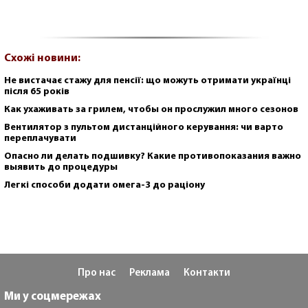
Схожі новини:
Не вистачає стажу для пенсії: що можуть отримати українці
після 65 років
Как ухаживать за грилем, чтобы он прослужил много сезонов
Вентилятор з пультом дистанційного керування: чи варто
переплачувати
Опасно ли делать подшивку? Какие противопоказания важно
выявить до процедуры
Легкі способи додати омега-3 до раціону
Про нас
Реклама
Контакти
Ми у соцмережах