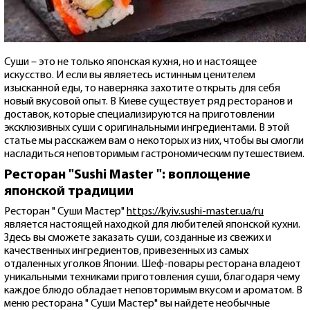
Суши – это не только японская кухня, но и настоящее
искусство. И если вы являетесь истинным ценителем
изысканной еды, то наверняка захотите открыть для себя
новый вкусовой опыт. В Киеве существует ряд ресторанов и
доставок, которые специализируются на приготовлении
эксклюзивных суши с оригинальными ингредиентами. В этой
статье мы расскажем вам о некоторых из них, чтобы вы смогли
насладиться неповторимым гастрономическим путешествием.
Ресторан "Sushi Master ": воплощение
японской традиции
Ресторан " Суши Мастер"
https://kyiv.sushi-master.ua/ru
является настоящей находкой для любителей японской кухни.
Здесь вы сможете заказать суши, созданные из свежих и
качественных ингредиентов, привезенных из самых
отдаленных уголков Японии. Шеф-повары ресторана владеют
уникальными техниками приготовления суши, благодаря чему
каждое блюдо обладает неповторимым вкусом и ароматом. В
меню ресторана " Суши Мастер" вы найдете необычные