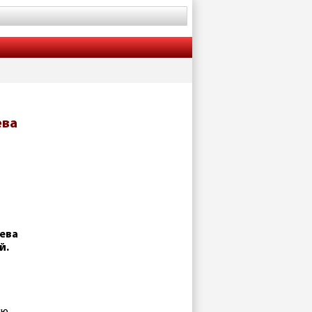
ева
ева
й.