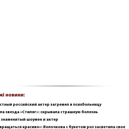
жі новини:
стный российский актер загремел в психбольницу
ла звезда «Стиляг»: скрывала страшную болезнь
 знаменитый шоумен и актер
вращаться красиво»: Волочкова с букетом роз засветила свое