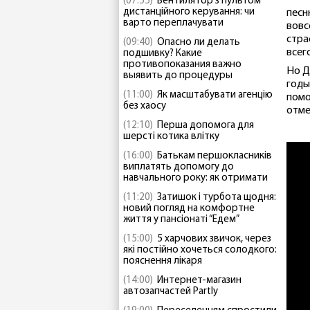
(07:55)
Вентилятор з пультом
дистанційного керування: чи
песн
варто переплачувати
вовс
стра
(09:40)
Опасно ли делать
всего
подшивку? Какие
противопоказания важно
Но Д
выявить до процедуры
годы
(11:00)
Як масштабувати агенцію
помо
без хаосу
отме
(12:10)
Перша допомога для
шерсті котика влітку
(16:00)
Батькам першокласників
виплатять допомогу до
навчального року: як отримати
(11:20)
Затишок і турбота щодня:
новий погляд на комфортне
життя у пансіонаті “Едем”
(15:00)
5 харчових звичок, через
які постійно хочеться солодкого:
пояснення лікаря
(14:00)
Интернет-магазин
автозапчастей Partly