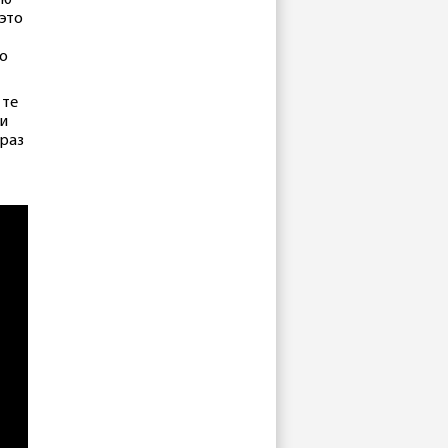
ую
 это
ло
 те
 и
 раз