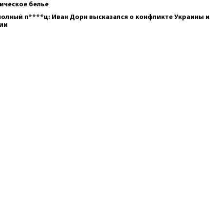
ическое белье
полный п****ц: Иван Дорн высказался о конфликте Украины и
ии