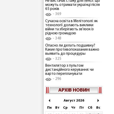
Не вистачає стажу для пенсії: що
можуть отримати українці після
65 років
369
Сучасна освіта в Мелітополі: як
технології долають виклики
війни та зберігають зв'язок із
рідною громадою
348
Опасно ли делать подшивку?
Какие противопоказания важно
выявить до процедуры
325
Вентилятор з пультом
дистанційного керування: чи
варто переплачувати
296
АРХІВ НОВИН
Август 2026
Пн
Вт
Ср
Чт
Пт
Сб
Вс