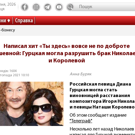
пня, 2026
иця
ини
Справка
-бізнесу
Написал хит «Ты здесь» вовсе не по доброте
шевной: Гурцкая могла разрушить брак Никола
и Королевой
ядів: 1604
Анна Буряк
топада 2021 10:10
Российская певица Диана
Гурцкая могла стать
виновницей расставания
композитора Игоря Никола
и певицы Наташи Королево
Об этом сообщает издание
"Телеграф"
Несколько лет назад Николаев