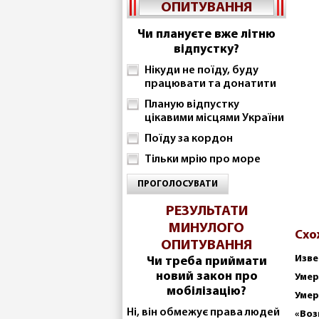
ОПИТУВАННЯ
Чи плануєте вже літню
відпустку?
Нікуди не поїду, буду
працювати та донатити
Планую відпустку
цікавими місцями України
Поїду за кордон
Тільки мрію про море
ПРОГОЛОСУВАТИ
РЕЗУЛЬТАТИ
МИНУЛОГО
Схо
ОПИТУВАННЯ
Изве
Чи треба приймати
новий закон про
Умер
мобілізацію?
Умер
Ні, він обмежує права людей
«Воз