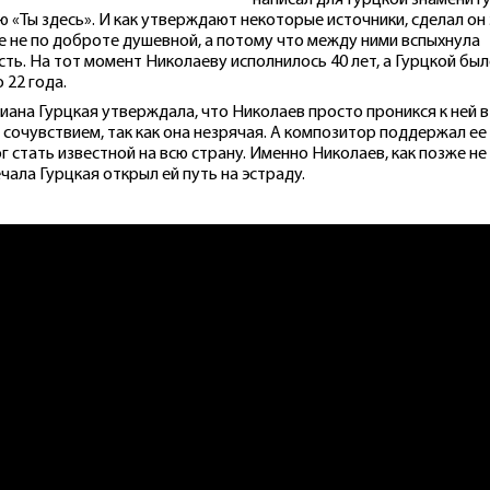
написал для Гурцкой знаменит
ю «Ты здесь». И как утверждают некоторые источники, сделал он
е не по доброте душевной, а потому что между ними вспыхнула
сть. На тот момент Николаеву исполнилось 40 лет, а Гурцкой бы
 22 года.
иана Гурцкая утверждала, что Николаев просто проникся к ней в
 сочувствием, так как она незрячая. А композитор поддержал ее
г стать известной на всю страну. Именно Николаев, как позже не
чала Гурцкая открыл ей путь на эстраду.