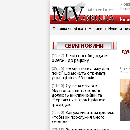
7 сер
Пятн
місцеві вісті
Нов
Головна сторінка
Новини
Новини шоу
СВІЖІ НОВИНИ
ду
(12:57)
Легкі способи додати
омега-3 до раціону
(09:55)
Не вистачає стажу для
Перегл
23 лис
пенсії: що можуть отримати
українці після 65 років
(11:00)
Сучасна освіта в
Мелітополі: як технології
долають виклики війни та
зберігають зв'язок із рідною
громадою
(12:00)
Как ухаживать за грилем,
чтобы он прослужил много
сезонов