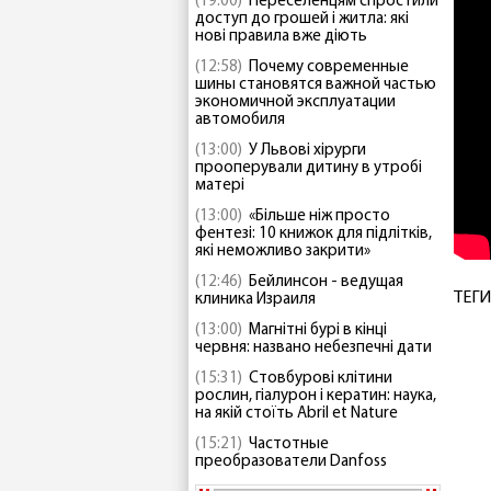
(19:00)
Переселенцям спростили
доступ до грошей і житла: які
нові правила вже діють
(12:58)
Почему современные
шины становятся важной частью
экономичной эксплуатации
автомобиля
(13:00)
У Львові хірурги
прооперували дитину в утробі
матері
(13:00)
«Більше ніж просто
фентезі: 10 книжок для підлітків,
які неможливо закрити»
(12:46)
Бейлинсон - ведущая
ТЕГИ
клиника Израиля
(13:00)
Магнітні бурі в кінці
червня: названо небезпечні дати
(15:31)
Стовбурові клітини
рослин, гіалурон і кератин: наука,
на якій стоїть Abril et Nature
(15:21)
Частотные
преобразователи Danfoss