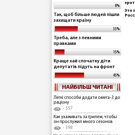
эрот
0%
Это 
Так, щоб більше людей пішли
Росс
захищати країну
35%
Треба, але з певними
правками
15%
Краще хай спочатку діти
депутатів підуть на фронт
45%
НАЙБІЛЬШ ЧИТАНІ
Легкі способи додати омега-3 до
раціону
557
Как ухаживать за грилем, чтобы
он прослужил много сезонов
398