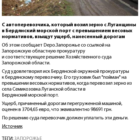
С автоперевозчика, который возил зерно с Луганщины
в Бердянский морской порт с превышением весовых
нормативов, взыщут ущерб, нанесенный дорогам
Об этом сообщает Depo.Запорожье со ссылкой на
Запорожскую областную прокуратуру
и соответствующее решение Хозяйственного суда
Запорожской области.
Суд удовлетворил иск Бердянской окружной прокуратуры
к бердянскому перевозчику. Его грузовик был "пойман" на
превышении весовых нормативов, когда перевозил зерно из
села Семикозовка Луганской области в
Бердянский морской порт.
Ущерб, причиненный дорогам перегруженной машиной,
оценен в 3704,65 евро, что эквивалентно 98691 грн.
По решению суда перевозчик должен уплатить эти деньги.
Источник
ТЕГИ:
ЗАПОРОЖЬЕ