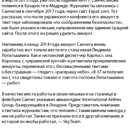
В марте 2015 года, уже после падения MH17, Санчес вновь
появился в Бухаресте и Мадриде. Журналисты связались с
Санчесом в сентябре 2017 года, через сайт Expat.com. Тот
рассказал, что после украинского конфликта его аккаунт в
твиттере заблокировали «по соображениям безопасности»,
как было указано в письме, направленном ему администрацией
сайта. После этого он решил удалить аккаунт.
Напомним, к концу 2014 года аккаунт Санчеса вновь
заработал, вот только вести его стала некая Людмила
Лопатышкина. Как и «испанский диспетчер Карлос», она
боролась с «украинской хунтой» и ретвитила прокремлевские
аккаунты, перемежая это с бессмысленными твитами
(«бесстрашная — глядит», «раскрашу небо», «В 37-м получил
он»), что свидетельстовало о том что госпожа Лопатышкина
— робот.
В качестве места работы в своих письмах и на странице в
фейсбуке Санчес указывал авиахолдинг International Airlines
Group, базирующийся в Лондоне. Представитель компании
ответила журналистам, что человек с таким именем никогда у
них не работал. Также не признали его и в другой компании, в
которой он якобы работал, — SkyTeam.