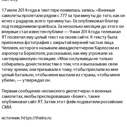
17 июля 2014 года в твиттере появилась запись: «Военные
самолеты пролетали рядом с 777 за три минуты до того, как он
исчез с радаров, всего три минуты». Ее опубликовал блогер
под псевдонимом spainbuca. За несколько месяцев до этого он
впервые стал известен публике — 9 мая 2014 года телеканал
RT посвятил ему целый текст на своем сайте. К тексту была
приложена фотография с закрытой верхней частью лица.
Человек, которого называли авиадиспетчером Карлосом из
аэропорта Борисполя, рассказывал, как ему угрожали за
«антиукраинскую» позицию. «Мои сослуживцы не только
собирались донести властям о том, что я высказываю свою
точку зрения, они призывали к тому, чтобы прислали ко мне
целый батальон, чтобы меня выслали из страны, чтобы меня
убили», — утверждал он.
Первым сообщение «испанского диспетчера» о военных
самолетах, якобы преследовавших «Боинг», также
опубликовал сайт RT. Затем этот фейк подхватили российские
СМИ.
источник: https://theins.ru