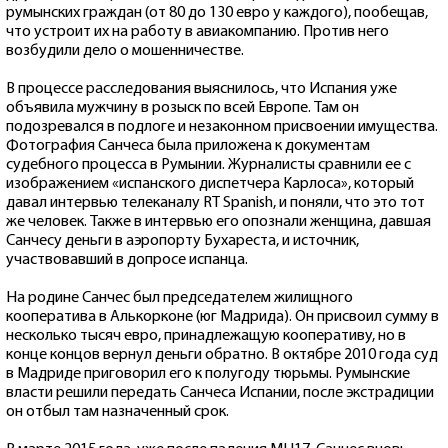
румынских граждан (от 80 до 130 евро у каждого), пообещав,
что устроит их на работу в авиакомпанию. Против него
возбудили дело о мошенничестве.
В процессе расследования выяснилось, что Испания уже
объявила мужчину в розыск по всей Европе. Там он
подозревался в подлоге и незаконном присвоении имущества.
Фотография Санчеса была приложена к документам
судебного процесса в Румынии. Журналисты сравнили ее с
изображением «испанского диспетчера Карлоса», который
давал интервью телеканалу RT Spanish, и поняли, что это тот
же человек. Также в интервью его опознали женщина, давшая
Санчесу деньги в аэропорту Бухареста, и источник,
участвовавший в допросе испанца.
На родине Санчес был председателем жилищного
кооператива в Алькорконе (юг Мадрида). Он присвоил сумму в
несколько тысяч евро, принадлежащую кооперативу, но в
конце концов вернул деньги обратно. В октябре 2010 года суд
в Мадриде приговорил его к полугоду тюрьмы. Румынские
власти решили передать Санчеса Испании, после экстрадиции
он отбыл там назначенный срок.