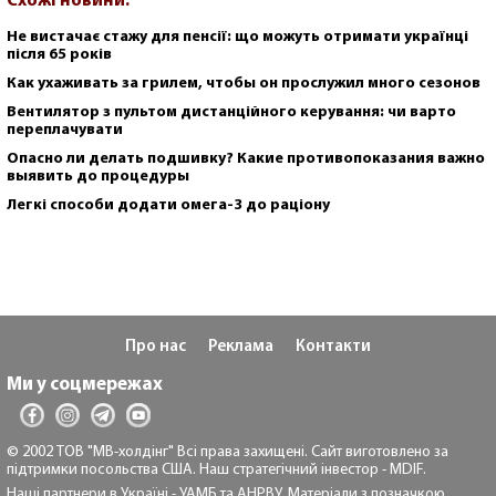
Схожі новини:
Не вистачає стажу для пенсії: що можуть отримати українці
після 65 років
Как ухаживать за грилем, чтобы он прослужил много сезонов
Вентилятор з пультом дистанційного керування: чи варто
переплачувати
Опасно ли делать подшивку? Какие противопоказания важно
выявить до процедуры
Легкі способи додати омега-3 до раціону
Про нас
Реклама
Контакти
Ми у соцмережах
© 2002 ТОВ "МВ-холдінг" Всі права захищені. Сайт виготовлено за
підтримки посольства США. Наш стратегічний інвестор - MDIF.
Наші партнери в Україні - УАМБ та АНРВУ. Матеріали з позначкою