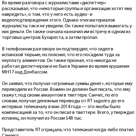
Во время разговора с журналистами «диспетчер»
рассказывал, что «некоторые группы и организации хотят ему
навредить», о том, что у него есть аудио- и
видеоподтверждения этого. Однако этих материалов
журналисты так и не увидели. Он также попытался вымогать у
них деньги. Он также сначала назначил им встречу в одном из
торговых центров Бухареста, а затем пропал.
В телефонном разговоре он подтвердил, что сидел в
испанской тюрьме, но пояснил, что его посадили туда за
неуплату алиментов. Он также признал, что никогда не
работал диспетчером и не был в Украине во время крушения
MH17 над Донбассом.
Он заявил, что получал «огромные суммы денег», которые ему
переводили из России. Взамен он должен был писать, что ему
скажут, под своим аккаунтом в твиттере. Санчес, по его
словам, получал денежные переводы от RT задолго до его
интервью телеканалу в мае 2014 года — это якобы было
компенсацией за то, что он писал в твиттере. Всего, утверждал
испанец, он получил из России $48 тыс.
Представитель RT отрицала, что телеканал когда-либо платил
Санчесу.