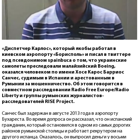
«Диспетчер Карлос», который якобы работал в
киевском аэропорту «Борисполь» и писал в твиттере
под псевдонимом spainbuca о том, что украинские
самолеты преследовали малайзийский Boeing,
оказался человеком по имени Хосе Карос Барриос
Санчес, судимым в Испании и арестованным в
Румынии за мошенничество. Об этом говорится в
совместном расследовании Radio Free Europe/Radio
Liberty и группы румынских журналистов-
расследователей RISE Project.
Санчес был задержан в августе 2013 года в аэропорту
Бухареста. Во время допроса он рассказал, что он испанский
гражданин, который остановился в одном из самых дорогих
районов румынской столицы и работает рекрутером на
другого испанца. Оказалось, он выпросил деньги у восьми